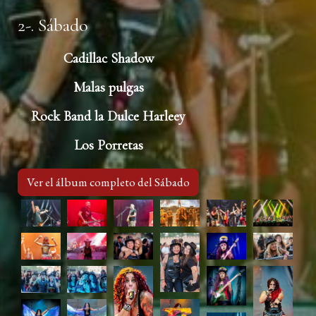
2-. Sábado
Cadillac Shadow
Malas pulgas
Rock Band la Dulce Harleey
Los Porretas
Ver el álbum completo del Sábado