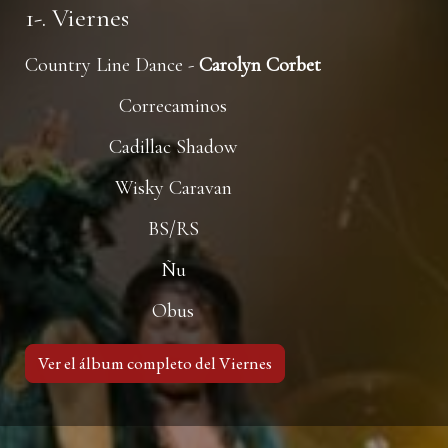
1-. Viernes
Country Line Dance -
Carolyn Corbet
Correcaminos
Cadillac Shadow
Wisky Caravan
BS/RS
Ñu
Obus
Ver el álbum completo del Viernes