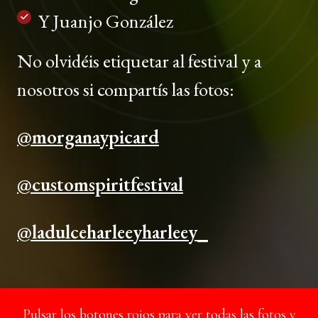
Y Juanjo González
No olvid
éis etiquetar al festival y a
nosotros si compartís las fotos:
@morganaypicard
@customspiritfestival
@ladulceharleeyharleey_
Pulsar los botones rojos para ver todas las fotos y