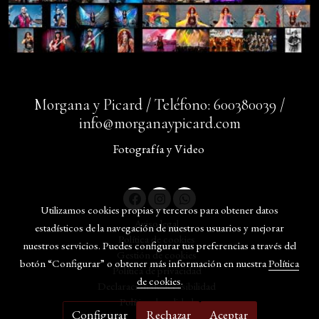
Morgana y Picard / Teléfono: 600380039 /
info@morganaypicard.com
Fotografía y Video
Utilizamos cookies propias y terceros para obtener datos
Aviso legal
estadísticos de la navegación de nuestros usuarios y mejorar
Política de cookies
nuestros servicios. Puedes configurar tus preferencias a través del
Gestión de cookies
botón “Configurar” o obtener más información en nuestra
Política
Política de privacidad
de cookies
.
Declaración de accesibilidad
Política de calidad
Configurar
Rechazar
Aceptar