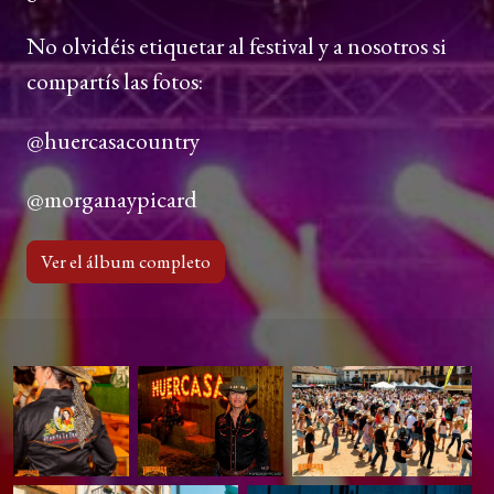
No olvidéis etiquetar al festival y a nosotros si
compartís las fotos:
@huercasacountry
@morganaypicard
Ver el álbum completo