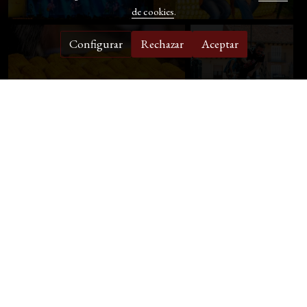
de cookies
.
Configurar
Rechazar
Aceptar
Ver el álbum completo
Morgana y Picard / Teléfono: 600380039 /
info@morganaypicard.com