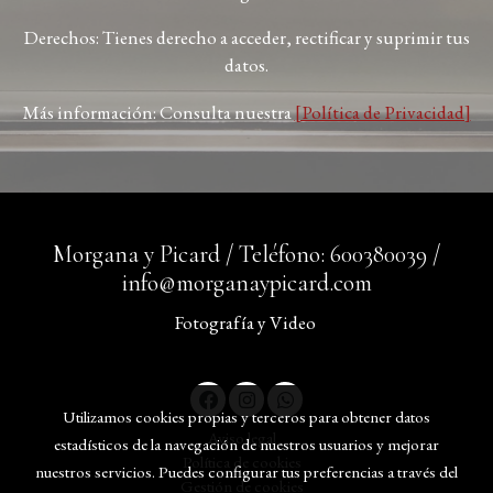
Derechos: Tienes derecho a acceder, rectificar y suprimir tus
datos.
Más información: Consulta nuestra
[Política de Privacidad]
Morgana y Picard / Teléfono: 600380039 /
info@morganaypicard.com
Fotografía y Video
Utilizamos cookies propias y terceros para obtener datos
Aviso legal
estadísticos de la navegación de nuestros usuarios y mejorar
Política de cookies
nuestros servicios. Puedes configurar tus preferencias a través del
Gestión de cookies